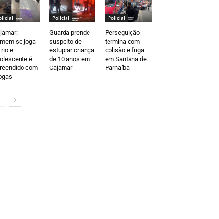
olicial
Policial
Policial
jamar:
Guarda prende
Perseguição
mem se joga
suspeito de
termina com
 rio e
estuprar criança
colisão e fuga
olescente é
de 10 anos em
em Santana de
reendido com
Cajamar
Parnaíba
ogas