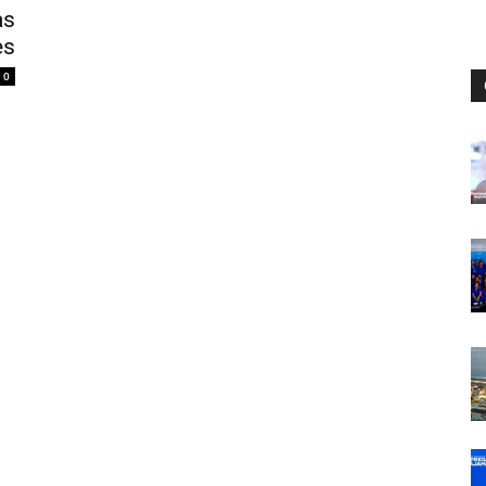
as
es
0