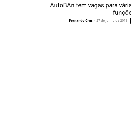
AutoBAn tem vagas para vári
funçõ
Fernando Crus
-
27 de junho de 2018