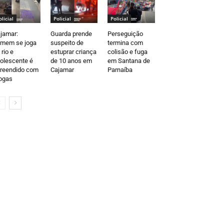
olicial
Policial
Policial
jamar:
Guarda prende
Perseguição
mem se joga
suspeito de
termina com
 rio e
estuprar criança
colisão e fuga
olescente é
de 10 anos em
em Santana de
reendido com
Cajamar
Parnaíba
ogas