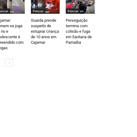
olicial
Policial
Policial
jamar:
Guarda prende
Perseguição
mem se joga
suspeito de
termina com
 rio e
estuprar criança
colisão e fuga
olescente é
de 10 anos em
em Santana de
reendido com
Cajamar
Parnaíba
ogas