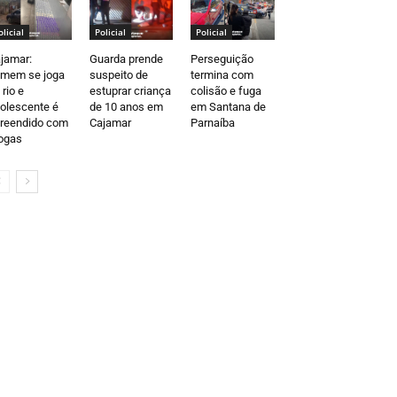
olicial
Policial
Policial
jamar:
Guarda prende
Perseguição
mem se joga
suspeito de
termina com
 rio e
estuprar criança
colisão e fuga
olescente é
de 10 anos em
em Santana de
reendido com
Cajamar
Parnaíba
ogas