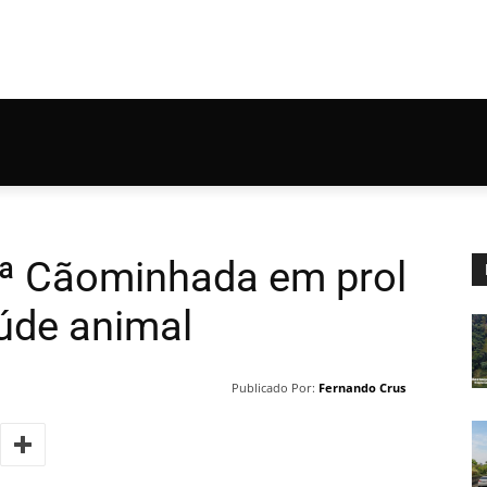
1ª Cãominhada em prol
úde animal
Publicado Por:
Fernando Crus