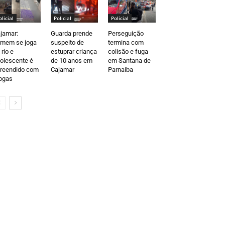
olicial
Policial
Policial
jamar:
Guarda prende
Perseguição
mem se joga
suspeito de
termina com
 rio e
estuprar criança
colisão e fuga
olescente é
de 10 anos em
em Santana de
reendido com
Cajamar
Parnaíba
ogas