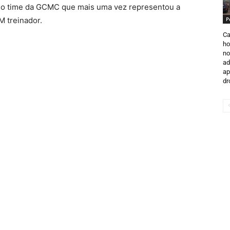
 o time da GCMC que mais uma vez representou a
M treinador.
P
Ca
ho
no
ad
ap
dr