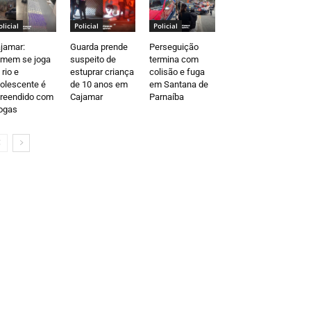
olicial
Policial
Policial
jamar:
Guarda prende
Perseguição
mem se joga
suspeito de
termina com
 rio e
estuprar criança
colisão e fuga
olescente é
de 10 anos em
em Santana de
reendido com
Cajamar
Parnaíba
ogas