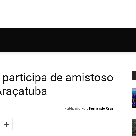
 participa de amistoso
raçatuba
Publicado Por:
Fernando Crus