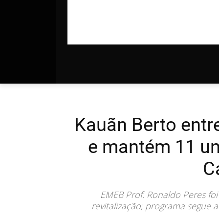
Kauãn Berto entre
e mantém 11 un
C
EMEB Prof. Ronaldo Peres fo
revitalização; programa segue