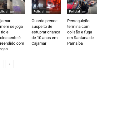
olicial
Policial
Policial
jamar:
Guarda prende
Perseguição
mem se joga
suspeito de
termina com
 rio e
estuprar criança
colisão e fuga
olescente é
de 10 anos em
em Santana de
reendido com
Cajamar
Parnaíba
ogas