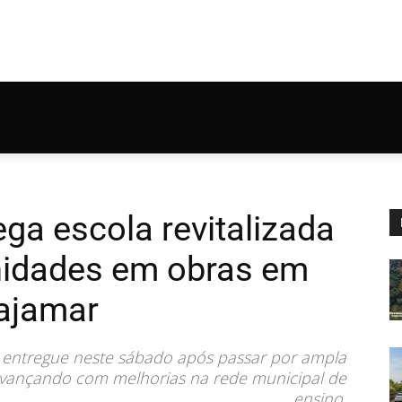
ga escola revitalizada
idades em obras em
ajamar
i entregue neste sábado após passar por ampla
 avançando com melhorias na rede municipal de
ensino.