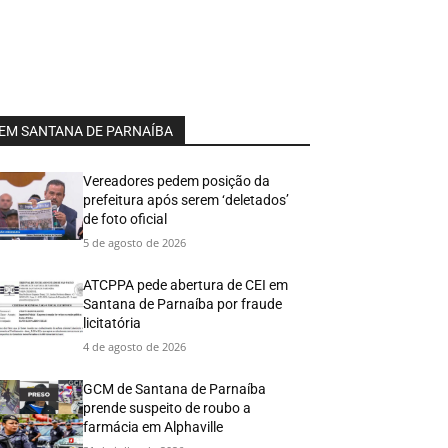
EM SANTANA DE PARNAÍBA
Vereadores pedem posição da
prefeitura após serem ‘deletados’
de foto oficial
5 de agosto de 2026
ATCPPA pede abertura de CEI em
Santana de Parnaíba por fraude
licitatória
4 de agosto de 2026
GCM de Santana de Parnaíba
prende suspeito de roubo a
farmácia em Alphaville