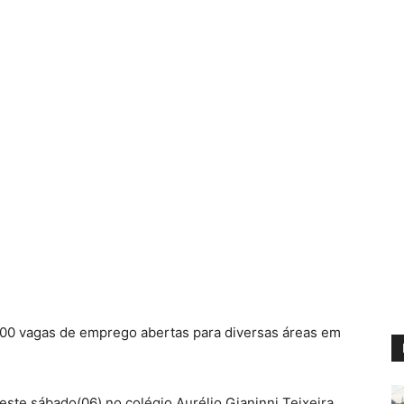
00 vagas de emprego abertas para diversas áreas em
neste sábado(06) no colégio Aurélio Gianinni Teixeira,