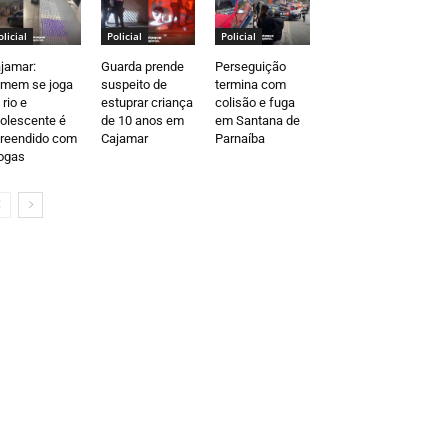
olicial
Policial
Policial
jamar:
Guarda prende
Perseguição
mem se joga
suspeito de
termina com
 rio e
estuprar criança
colisão e fuga
olescente é
de 10 anos em
em Santana de
reendido com
Cajamar
Parnaíba
ogas