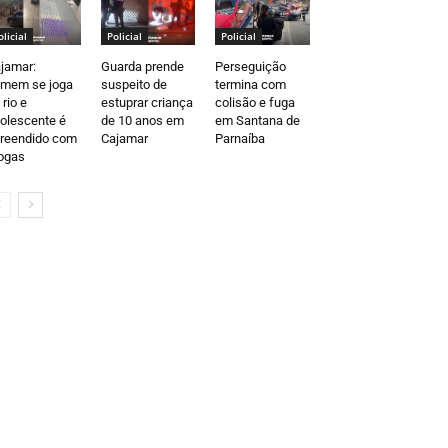
olicial
Policial
Policial
jamar:
Guarda prende
Perseguição
mem se joga
suspeito de
termina com
 rio e
estuprar criança
colisão e fuga
olescente é
de 10 anos em
em Santana de
reendido com
Cajamar
Parnaíba
ogas