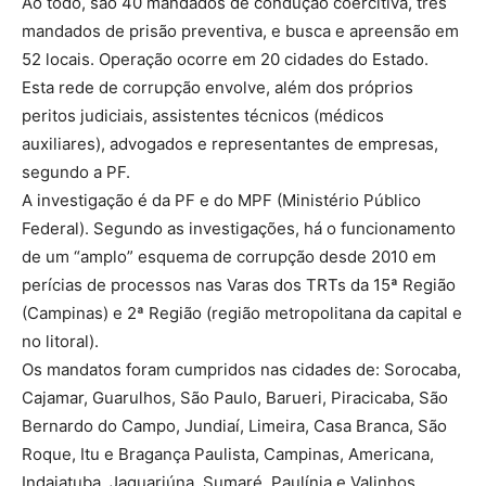
Ao todo, são 40 mandados de condução coercitiva, três
mandados de prisão preventiva, e busca e apreensão em
52 locais. Operação ocorre em 20 cidades do Estado.
Esta rede de corrupção envolve, além dos próprios
peritos judiciais, assistentes técnicos (médicos
auxiliares), advogados e representantes de empresas,
segundo a PF.
A investigação é da PF e do MPF (Ministério Público
Federal). Segundo as investigações, há o funcionamento
de um “amplo” esquema de corrupção desde 2010 em
perícias de processos nas Varas dos TRTs da 15ª Região
(Campinas) e 2ª Região (região metropolitana da capital e
no litoral).
Os mandatos foram cumpridos nas cidades de: Sorocaba,
Cajamar, Guarulhos, São Paulo, Barueri, Piracicaba, São
Bernardo do Campo, Jundiaí, Limeira, Casa Branca, São
Roque, Itu e Bragança Paulista, Campinas, Americana,
Indaiatuba, Jaguariúna, Sumaré, Paulínia e Valinhos.