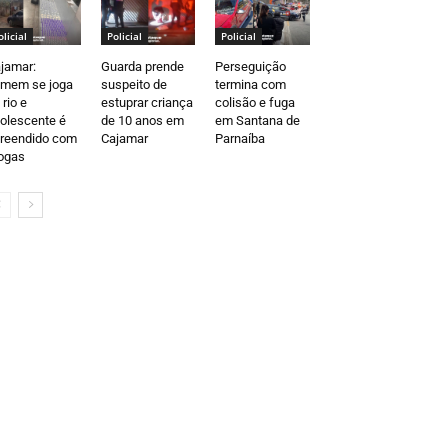
olicial
Policial
Policial
jamar:
Guarda prende
Perseguição
mem se joga
suspeito de
termina com
 rio e
estuprar criança
colisão e fuga
olescente é
de 10 anos em
em Santana de
reendido com
Cajamar
Parnaíba
ogas