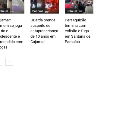
olicial
Policial
Policial
jamar:
Guarda prende
Perseguição
mem se joga
suspeito de
termina com
 rio e
estuprar criança
colisão e fuga
olescente é
de 10 anos em
em Santana de
reendido com
Cajamar
Parnaíba
ogas