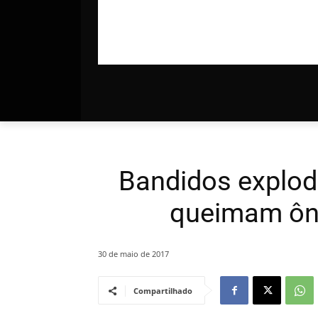
Bandidos explod
queimam ôni
30 de maio de 2017
Compartilhado