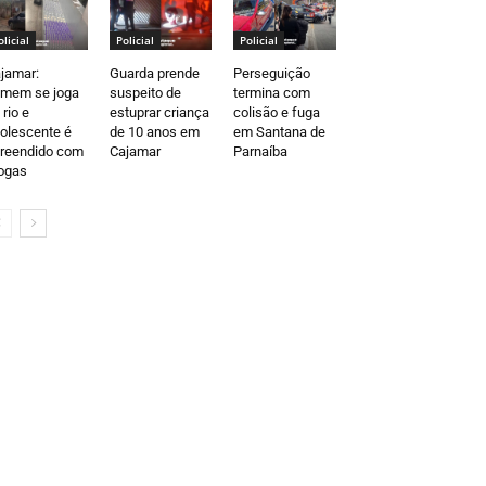
olicial
Policial
Policial
jamar:
Guarda prende
Perseguição
mem se joga
suspeito de
termina com
 rio e
estuprar criança
colisão e fuga
olescente é
de 10 anos em
em Santana de
reendido com
Cajamar
Parnaíba
ogas