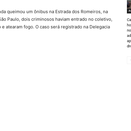
 ainda queimou um ônibus na Estrada dos Romeiros, na
P
ão Paulo, dois criminosos haviam entrado no coletivo,
Ca
ho
 e atearam fogo. O caso será registrado na Delegacia
no
ad
ap
dr